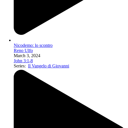
Nicodemo: lo scontro
Reno Ulfo
March 3, 2024
John 3:1-8
Series:
Il Vangelo di Giovanni