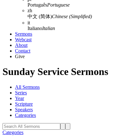
Português
Portuguese
zh
中文 (简体)
Chinese (Simplified)
it
Italiano
Italian
Sermons
Webcast
About
Contact
Give
Sunday Service Sermons
All Sermons
Series
Year
Scripture
Speakers
Categories
Categories