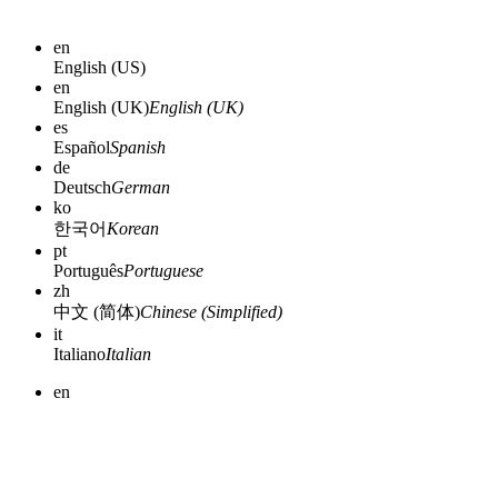
en
English (US)
en
English (UK)
English (UK)
es
Español
Spanish
de
Deutsch
German
ko
한국어
Korean
pt
Português
Portuguese
zh
中文 (简体)
Chinese (Simplified)
it
Italiano
Italian
en