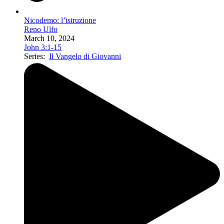
Nicodemo: l’istruzione
Reno Ulfo
March 10, 2024
John 3:1-15
Series:
Il Vangelo di Giovanni