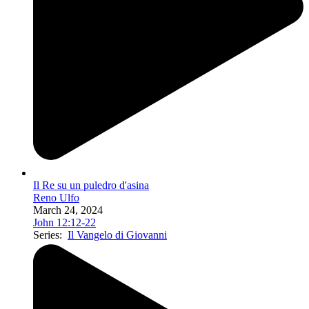
Il Re su un puledro d'asina
Reno Ulfo
March 24, 2024
John 12:12-22
Series:
Il Vangelo di Giovanni