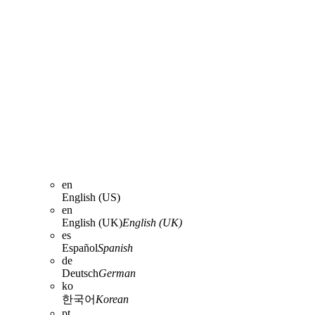
en
English (US)
en
English (UK)
English (UK)
es
Español
Spanish
de
Deutsch
German
ko
한국어
Korean
pt