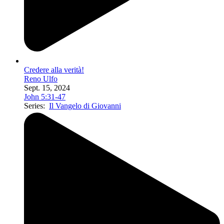
Credere alla verità!
Reno Ulfo
Sept. 15, 2024
John 5:31-47
Series:
Il Vangelo di Giovanni